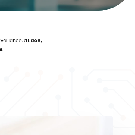
veillance, à
Laon,
e
.