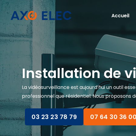
Aller
au
Accueil
contenu
Installation de 
La vidéosurveillance est aujourd’hui un outil ess
professionnel que résidentiel. Nous proposons d
03 23 23 78 79
07 64 30 36 0