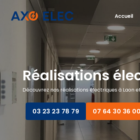
Aller
au
Accueil
contenu
Réalisations éle
Découvrez nos réalisations électriques à Laon et
03 23 23 78 79
07 64 30 36 0