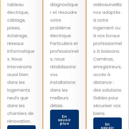
tableau
diagnostique
vidéosurveilla
électrique,
r et résoudre
nce adaptés
câblage,
votre
à votre
prises,
problème
logement ou
éclairage,
électrique.
à vos locaux
réseaux
Particuliers et
professionnel
informatique
professionnel
s à Soissons.
s. Nous
s, nous
Caméras,
intervenons
rétablissons
enregistreurs,
aussi bien
vos
accès à
dans les
installations
distance :
logements
dans les
des solutions
neufs que
meilleurs
fiables pour
dans les
délais.
sécuriser vos
chantiers de
biens.
En
savoir
rénovation.
plus
En
savoir