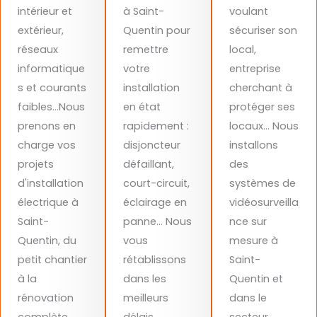
intérieur et
à Saint-
voulant
extérieur,
Quentin pour
sécuriser son
réseaux
remettre
local,
informatique
votre
entreprise
s et courants
installation
cherchant à
faibles…Nous
en état
protéger ses
prenons en
rapidement :
locaux… Nous
charge vos
disjoncteur
installons
projets
défaillant,
des
d'installation
court-circuit,
systèmes de
électrique à
éclairage en
vidéosurveilla
Saint-
panne... Nous
nce sur
Quentin, du
vous
mesure à
petit chantier
rétablissons
Saint-
à la
dans les
Quentin et
rénovation
meilleurs
dans le