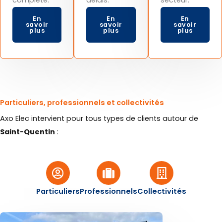
complète.
délais.
secteur.
En
En
En
savoir
savoir
savoir
plus
plus
plus
Particuliers, professionnels et collectivités
Axo Elec intervient pour tous types de clients autour de
Saint-Quentin
:
Particuliers
Professionnels
Collectivités