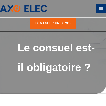
Aller
au
contenu
DEMANDER UN DEVIS
Le consuel est-
il obligatoire ?