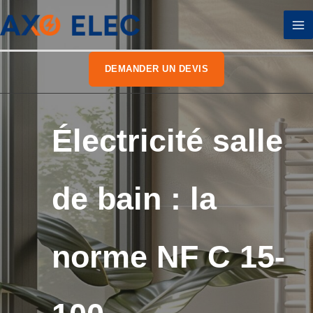
Aller
au
contenu
DEMANDER UN DEVIS
Électricité salle
de bain : la
norme NF C 15-